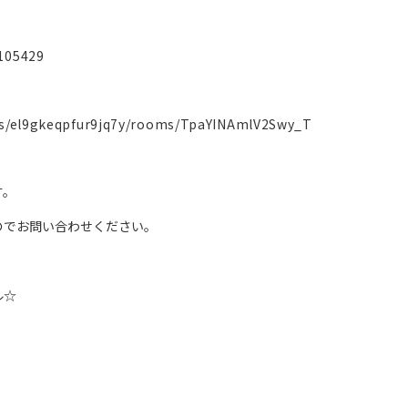
1105429
s/el9gkeqpfur9jq7y/rooms/TpaYINAmlV2Swy_T
す。
のでお問い合わせください。
ル☆